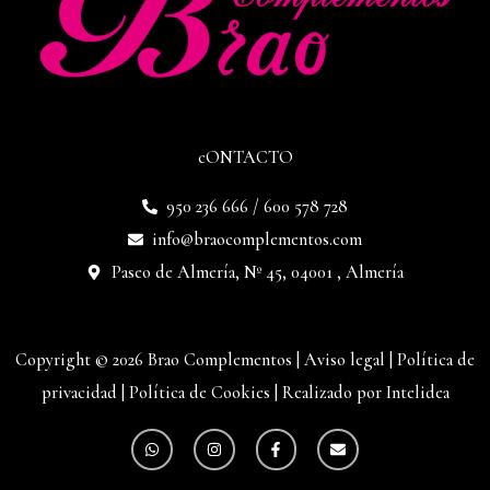
cONTACTO
950 236 666 / 600 578 728
info@braocomplementos.com
Paseo de Almería, Nº 45, 04001 , Almería
Copyright © 2026 Brao Complementos |
Aviso legal
|
Política de
privacidad
|
Política de Cookies
|
Realizado por Intelidea
W
I
F
E
h
n
a
n
a
s
c
v
t
t
e
e