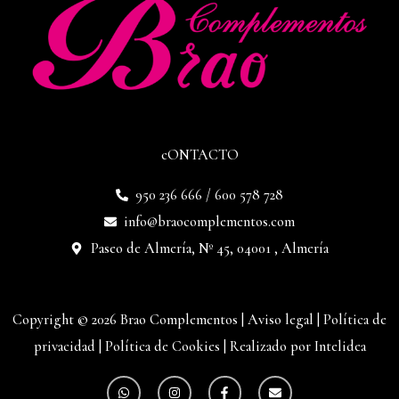
cONTACTO
950 236 666 / 600 578 728
info@braocomplementos.com
Paseo de Almería, Nº 45, 04001 , Almería
Copyright © 2026 Brao Complementos |
Aviso legal
|
Política de
privacidad
|
Política de Cookies
|
Realizado por Intelidea
W
I
F
E
h
n
a
n