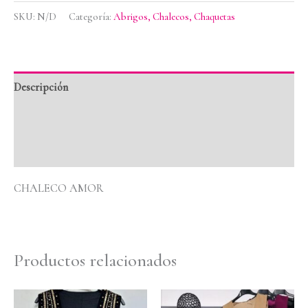
SKU:
N/D
Categoría:
Abrigos, Chalecos, Chaquetas
Descripción
Información adicional
Valoraciones (0)
CHALECO AMOR
Productos relacionados
Rango
de