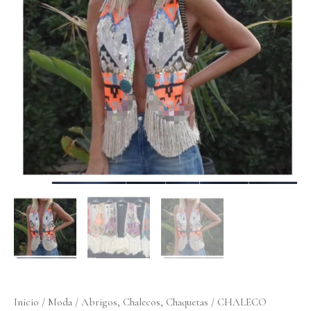
cantidad
Inicio
/
Moda
/
Abrigos, Chalecos, Chaquetas
/ CHALECO