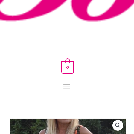
0
CHALECO
AMOR